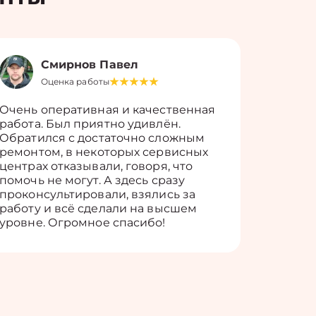
Смирнов Павел
Оценка работы
О
Очень оперативная и качественная
Работу 
работа. Был приятно удивлён.
вопросы
Обратился с достаточно сложным
такие п
ремонтом, в некоторых сервисных
только 
центрах отказывали, говоря, что
информ
помочь не могут. А здесь сразу
оставит
проконсультировали, взялись за
здорово
работу и всё сделали на высшем
уровне. Огромное спасибо!