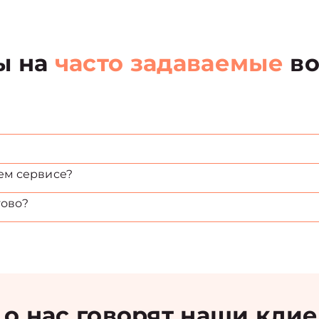
ы на
часто задаваемые
во
ем сервисе?
тово?
 о нас говорят наши кли