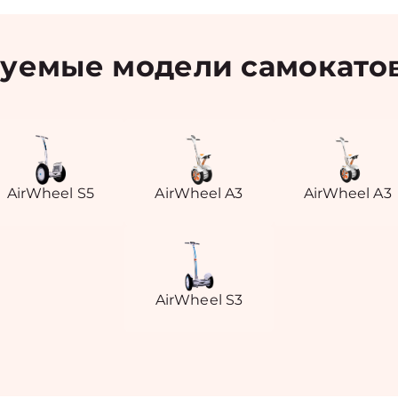
уемые модели самокатов
AirWheel S5
AirWheel A3
AirWheel A3
AirWheel S3