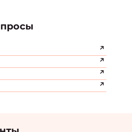
просы
енты